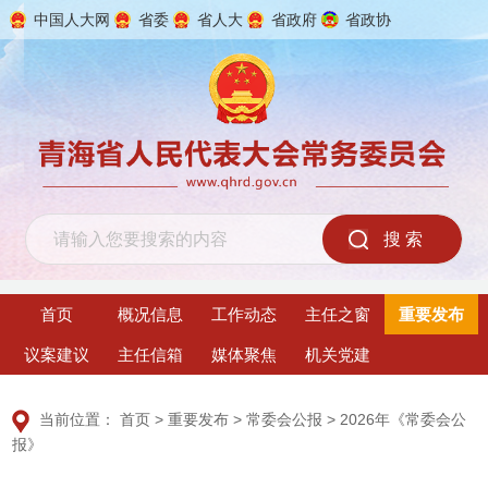
中国人大网
省委
省人大
省政府
省政协
2026年8月9日 星期日
首页
概况信息
工作动态
主任之窗
重要发布
议案建议
主任信箱
媒体聚焦
机关党建
当前位置：
首页
>
重要发布
>
常委会公报
>
2026年《常委会公
报》