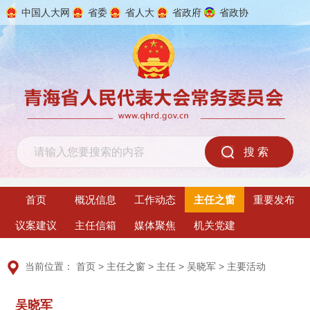
中国人大网
省委
省人大
省政府
省政协
2026年8月7日 星期五
首页
概况信息
工作动态
主任之窗
重要发布
议案建议
主任信箱
媒体聚焦
机关党建
当前位置：
首页
>
主任之窗
>
主任
>
吴晓军
>
主要活动
吴晓军