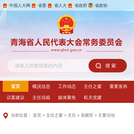
中国人大网
省委
省人大
省政府
省政协
2026年8月10日 星期一
首页
概况信息
工作动态
主任之窗
重要发布
议案建议
主任信箱
媒体聚焦
机关党建
当前位置：
首页
>
主任之窗
>
主任
>
吴晓军
>
主要活动