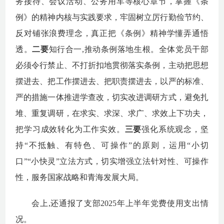
务接待、会议活动、公务用车等核心章节，掌握《条
例》的精神内核与实践要求，
牢固树立厉行勤俭节约
、
反对铺张浪费理念，真正把《条例》精神学懂弄通悟
透
。
二要
知行合一
,推动条例落地生根
。全体党员干部
必须令行禁止、不打折扣地贯彻落实条例
，
主动把思想
摆进去、把工作摆进去、把职责摆进去，以严的标准、
严的措施一体推进学查改，
切实
改进调研方式，避免扎
堆、重复调研，
在求实、求深、求广、求效上下功夫，
把学习成效转化为工作实效
。
三要
强化系统观念，
坚
持
“不抵触、有特色、可操作”的原则，运用
“小切
口”“小快灵”立法方式，切实增强立法针对性、可操作
性，服务国家战略和青海发展大局。
会上
,还通报了支部2025年上半年党费使用支出情
况。