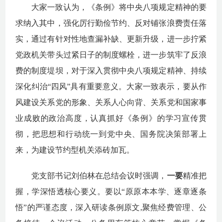
大家一致认为，
《条例》
将中央八项规定精神
的要
求
纳入其中，
强化厉行勤俭节约、反对铺张浪费责任落
实，通过
有针对性地查漏补缺
、更新升级，
进一步拧紧
党政机关带头过紧日子的制度螺栓，
进一步筑牢了反浪
费的制度堤坝
，
对于深入贯彻中央八项规定精神、持续
深化纠治
“四风”具有重要意义
。大家一致表示，
要从作
风建设关系党的形象、关系人心向背、关系党和国家事
业成败的政治高度，认真抓好《条例》的学习宣传
贯
彻，
把思想和行动统一到党中央、国务院决策部署上
来，为建设节约型机关添砖加瓦。
党支部书记刘伯林在总结会议时强调，
一
要
精准把
握，
学深悟透核心要义
。要
以
“原原本本学、逐章逐条
悟”的严谨态度，深入研读条例原文,聚焦经费管理、公