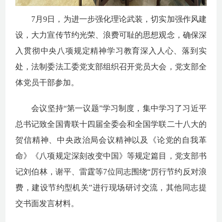
7月9日，为进一步强化理论武装，切实加强作风建
设，
大力宣传
节约光荣
、
浪费可耻的
思想观念，
确保深
入贯彻中央八项规定精神学习教育深入人心、落到实
处，法制委法工委党支部组织召开党员大会，党支部全
体党员干部参加。
会议坚持
“第一议题”学习制度，集中学习了
习近平
总书记
致全国青联十四届全委会和全国学联二十八大的
贺信精神、
中央政治局会议精神以及
《
论党的自我革
命》《
八项规定深刻改变中国
》等规定篇目，党支部书
记刘伯林，谢平、雷霆等
7位
同志围绕
“厉行节约反对浪
费，建设节约型机关”进行现场研讨交流，其他同志提
交书面发言材料。