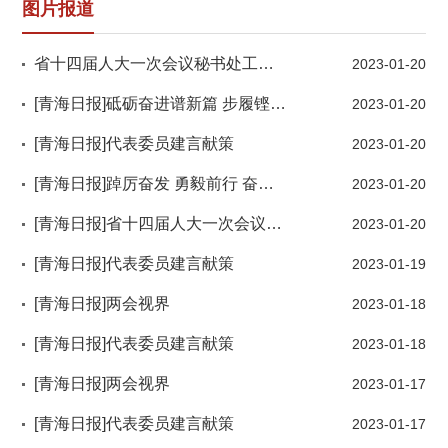
图片报道
省十四届人大一次会议秘书处工作总结暨表彰会召开
2023-01-20
[青海日报]砥砺奋进谱新篇 步履铿锵阔步行——省十四届人大一次会议闭幕侧记
2023-01-20
[青海日报]代表委员建言献策
2023-01-20
[青海日报]踔厉奋发 勇毅前行 奋力谱写全面建设社会主义现代化国家的青海篇章——2023年全省两会精彩回放
2023-01-20
[青海日报]省十四届人大一次会议胜利闭幕陈刚当选省人大常委会主任 吴晓军当选省人民政府省长王黎明杨逢春尼玛卓玛刘同德张黄元吕刚当选省人大常委会副主任王卫东才让太刘涛杨志文刘超李宏亚何录春王海红当选省人民政府副省长汪洋当选省监察委员会主任 张泽军当选省高级人民法院院长查庆九当选省人民检察院检察长陈刚主持并讲话 吴晓军多杰热旦公保扎西出席
2023-01-20
[青海日报]代表委员建言献策
2023-01-19
[青海日报]两会视界
2023-01-18
[青海日报]代表委员建言献策
2023-01-18
[青海日报]两会视界
2023-01-17
[青海日报]代表委员建言献策
2023-01-17