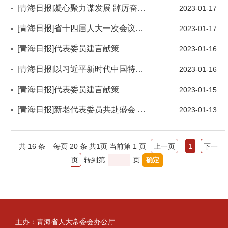
[青海日报]凝心聚力谋发展 踔厉奋发勇向前——政府工作报告在代表委员中引起强烈反响
2023-01-17
[青海日报]省十四届人大一次会议举行第二次全体会议
2023-01-17
[青海日报]代表委员建言献策
2023-01-16
[青海日报]以习近平新时代中国特色社会主义思想为指引奋力谱写全面建设社会主义现代化国家的青海篇章省十四届人大一次会议隆重开幕陈刚主持 吴晓军作政府工作报告
2023-01-16
[青海日报]代表委员建言献策
2023-01-15
[青海日报]新老代表委员共赴盛会 青海步入“两会”时间
2023-01-13
共
16
条
每页 20 条
共
1
页
当前第 1 页
上一页
1
下一
页
转到第
页
主办：青海省人大常委会办公厅