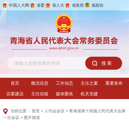
中国人大网
省委
省人大
省政府
省政协
2026年8月6日 星期四
首页
概况信息
工作动态
主任之窗
重要发布
议案建议
主任信箱
媒体聚焦
机关党建
当前位置：
首页
>
人代会会议
>
青海省第十四届人民代表大会第
一次会议
>
图片报道