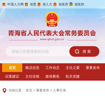
中国人大网
省委
省人大
省政府
省政协
2026年8月8日 星期六
首页
概况信息
工作动态
主任之窗
重要发布
议案建议
主任信箱
媒体聚焦
机关党建
当前位置：
首页
>
重要发布
>
人事任免