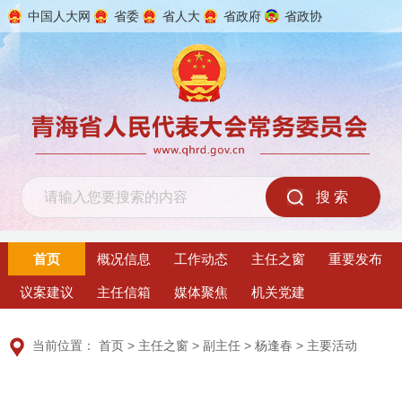
中国人大网
省委
省人大
省政府
省政协
2026年8月10日 星期一
首页
概况信息
工作动态
主任之窗
重要发布
议案建议
主任信箱
媒体聚焦
机关党建
当前位置：
首页
>
主任之窗
>
副主任
>
杨逢春
>
主要活动