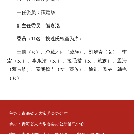
主任委员：薛建华
副主任委员：熊嘉泓
委员（11名，按姓氏笔画为序）：
王倩（女）、尕藏才让（藏族）、刘翠青（女）、李
宏（女）、李永清（女）、拉毛措（女，藏族）、孟海
（蒙古族）、索朗德吉（女，藏族）、徐进、陶林、韩艳
（女）
主办：青海省人大常委会办公厅
承办：青海省人大常委会办公厅信息中心