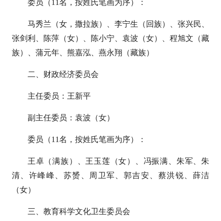
委员（11名，按姓氏笔画为序）：
马秀兰（女，撒拉族）、李宁生（回族）、张兴民、
张剑利、陈萍（女）、陈小宁、袁波（女）、程旭文（藏
族）、蒲元年、熊嘉泓、燕永翔（藏族）
二、财政经济委员会
主任委员：王新平
副主任委员：袁波（女）
委员（11名，按姓氏笔画为序）：
王卓（满族）、王玉莲（女）、冯振满、朱军、朱
清、许峰峰、苏赟、周卫军、郭吉安、蔡洪锐、薛洁
（女）
三、教育科学文化卫生委员会