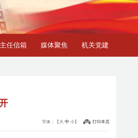
主任信箱
媒体聚焦
机关党建
开
字体：【
大
中
小
】
打印本页