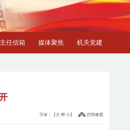
主任信箱
媒体聚焦
机关党建
开
字体：【
大
中
小
】
打印本页