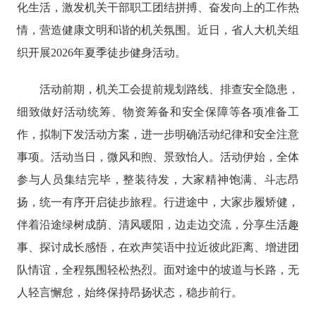
化生活，激发机关干部职工团结拼搏、奋发向上的工作热
情，营造健康文明和谐的机关氛围。近日，省人大机关组
织开展
2026年夏季徒步健身活动。
活动前期，机关工会提前规划路线、排查安全隐患，
细致做好活动统筹、物资筹备和安全保障等各项准备工
作，拟制下发活动方案，进一步明确活动纪律和安全注意
事项。活动当日，微风和煦、景致怡人。活动伊始，全体
参与人员集结完毕，整装待发，大家精神饱满、斗志昂
扬，统一有序开启徒步旅程。行进途中，大家步履矫健，
伴着沿途绿树成荫、清风暖阳，边走边交流，分享生活趣
事、探讨成长感悟，在欢声笑语中拉近彼此距离、增进团
队情谊，全程氛围轻松热烈。面对途中的坡道与长路，无
人轻言懈怠，始终保持昂扬状态，稳步前行。