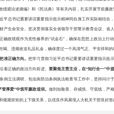
政绩观论述摘编》和《民法典》等有关内容，扎实开展节前廉政
近平总书记重要讲话重要指示批示精神同自身工作实际相结合
财产生命安全。坚决贯彻落实全省领导干部警示教育会议、省
行正确政绩观作为党性修养的“试金石”，确保在思想上政治上行
吃喝、违规收送礼品礼金，确保度过一个风清气正、平安祥和的
中把准正确方向。
把学习贯彻习近平总书记重要讲话重要指示批
沿着正确的政治方向前进。
要聚焦主责主业，在“知行合一”中
条例立法调研、包虫病防治条例执法检查等工作中，坚持问计
严管厚爱”中筑牢廉政堤坝。
做到知敬畏、存戒惧、守底线，严
和规规矩矩的上下级关系，以优良作风展现人大机关干部良好形