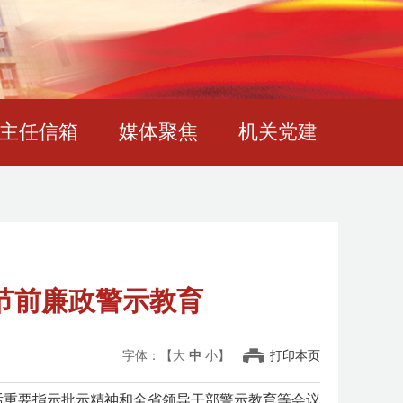
主任信箱
媒体聚焦
机关党建
节前廉政警示教育
字体：【
大
中
小
】
打印本页
话重要指示批示精神和全省领导干部警示教育等会议