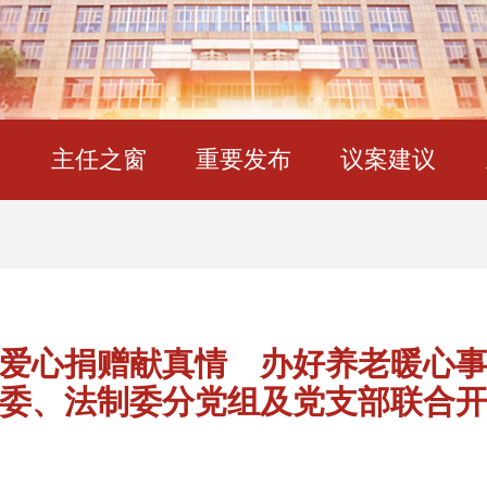
态
主任之窗
重要发布
议案建议
爱心捐赠献真情 办好养老暖心
委、法制委分党组及党支部联合