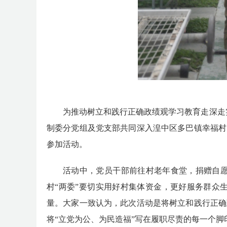
为推动树立和践行正确政绩观学习教育走深走
制委分党组
及党支部
共同深入
湟中区
多巴镇
幸福村
参加活动。
活动中，
党员干部
前往村老年食堂，捐赠自
村
“两委”
要
切实用好村集体资金，更好服务群众
量。
大家一致认为，
此次活动是将树立和践行正确
将
“立党为公、为民造福”写在履职尽责的每一个脚