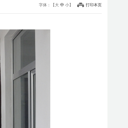
字体：【
大
中
小
】
打印本页