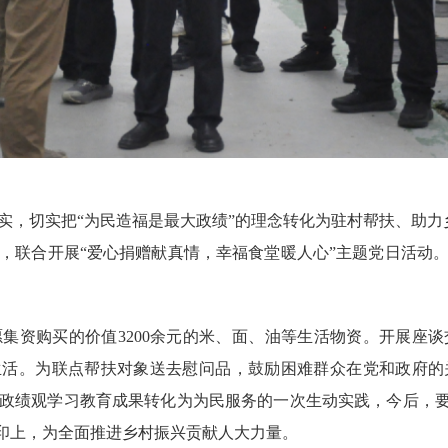
实，
切实把
“为民造福是最大政绩”的理念
转化为驻村帮扶
、助力
，联合开
展
“
爱心捐赠献真情，幸福食堂暖人心
”主题党日活动
愿集资购买的价值
3200余元的米、面、油等生活物资。开展座
生活。为联点帮扶对象送去慰问品，鼓励困难群众在党和政府的
政绩观学习教育成果转化为为民服务的一次生动实践
，今后，
印上
，为全面推进乡村振兴贡献人大力量。