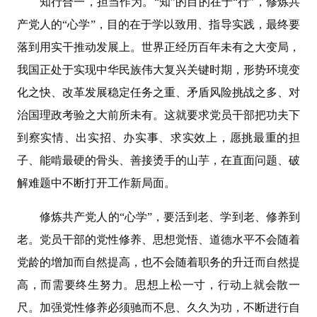
知行合一，担当作为。“知”的目的在于“行”，修炼共
产党人的“心学”，目的在于学以致用、指导实践，最终要
落到用实干推动发展上。世界正经历百年未有之大变局，
我国正处于实现中华民族伟大复兴关键时期，形势环境变
化之快、改革发展稳定任务之重、矛盾风险挑战之多、对
治国理政考验之大前所未有。这就要求党员干部把功夫下
到察实情、出实招、办实事、求实效上，愿挑最重的担
子、能啃最硬的骨头、善接烫手的山芋，在直面问题、破
解难题中不断打开工作新局面。
修炼共产党人的“心学”，要活到老、学到老、修养到
老。党员干部的党性修养、思想觉悟、道德水平不会随着
党龄的增加而自然提高，也不会随着职务的升迁而自然提
高，而需要终生努力。思想上松一寸，行动上就会散一
尺。加强党性修养必须驰而不息、久久为功，不断进行自