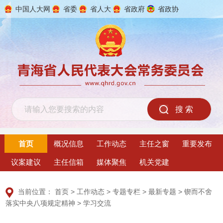
中国人大网
省委
省人大
省政府
省政协
2026年8月9日 星期日
首页
概况信息
工作动态
主任之窗
重要发布
议案建议
主任信箱
媒体聚焦
机关党建
当前位置：
首页
>
工作动态
>
专题专栏
>
最新专题
>
锲而不舍
落实中央八项规定精神
>
学习交流