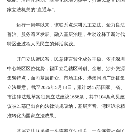
赋能、湾区化联动、基层化落地为抓手，打通民意直达国
家立法机关的“直通车”。
运行一周年以来，该联系点深耕民主立法、聚力良法
善治、服务湾区发展、融入基层治理，生动诠释了新时代
特区全过程人民民主的鲜活实践。
开门立法聚民智，民意建言转化成效丰硕。依托深圳
中心城区区位优势，福田立足辖区科创、金融、涉外资源
集聚特点，面向基层群众、市场主体、港澳同胞广泛征集
立法民意。截至2026年5月13日，累计对45部国家、省、
市法律法规草案征集立法建议1656条，其中104条意见建
议被21部已出台的法律法规吸纳，基层声音、湾区诉求精
准转化为国家立法成果。
基层立法联系点一头连着立法机关，一头连着社会民