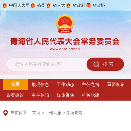
中国人大网
省委
省人大
省政府
省政协
2026年8月8日 星期六
首页
概况信息
工作动态
主任之窗
重要发布
议案建议
主任信箱
媒体聚焦
机关党建
当前位置：
首页
>
工作动态
>
青海要闻