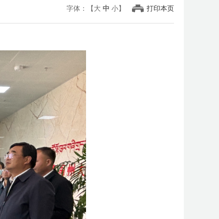
字体：【
大
中
小
】
打印本页