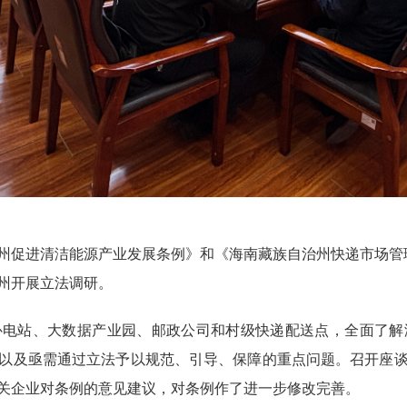
州
促进清洁能源产业发展
条例》和《海南藏族自治州快递市场管
州开展立法调研。
补电站、大数据产业园、邮政公司和村级快递配送点
，
全面
了解
以及
亟需通过立法予以规范、引导、保障的重点问题
。召开座
关企业对条例的意见建议
，
对条例作了进一步修改完善。