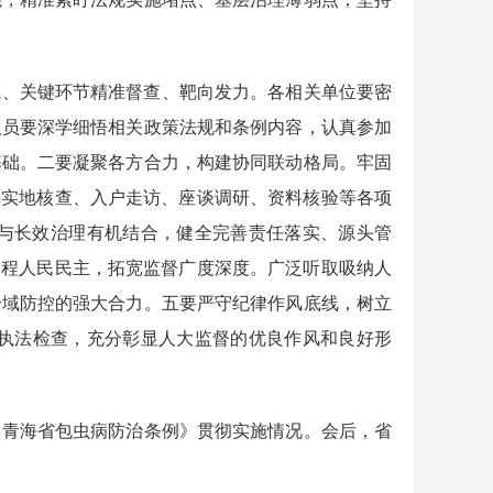
域、关键环节精准督查、靶向发力。各相关单位要密
人员要深学细悟相关政策法规和条例内容，
认真
参
加
基础
。
二要凝聚各方合力，构建协同联动格局。
牢固
障实地核查、入户走访、座谈调研、资料核验等各项
与长效治理有机结合，健全完善责任落实、源头管
过程人民民主，拓宽监督广度深度。
广泛听取吸纳人
全域防控的强大合力。
五要严守纪律作风底线，树立
执法
检查，充分彰显人大监督的优良作风和良好形
《青海省包虫病防治条例》贯彻实施情况。会后，省