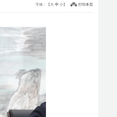
字体：【
大
中
小
】
打印本页