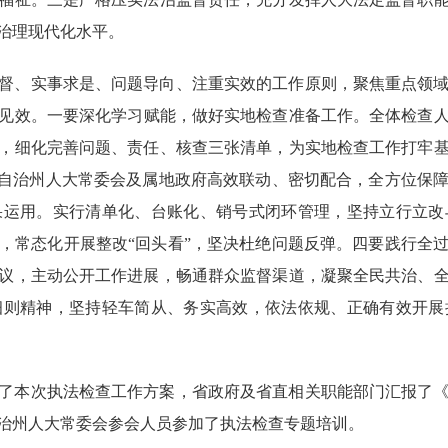
治理现代化水平。
督、实事求是、问题导向、注重实效的工作原则，聚焦重点领
见效。
一要深化学习赋能，做好实地检查准备工作。
全体检查
，细化完善问题、责任、核查三张清单，
为
实地检查工作
打牢
自治州
人大
常委会
及属地政府高效联动、密切配合，全方位保
果运用。
实行清单化、台账化、销号式闭环管理，坚持立行立改
，常态化开展整改
“回头看”，坚决杜绝问题反弹。
四要践行全
议，主动公开工作进展，畅通群众监督渠道，凝聚全民共治、
细则精神，坚持轻车简从、务实高效，依法依规、
正确有效
开展
了
本次执法检查工作方案，省政府及省直相关职能部门汇报
了
治州
人大
常委会
参会人员参加
了
执法检查专题培训。