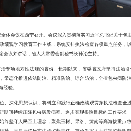
检查全体会议在西宁召开。会议深入贯彻落实习近平总书记关于包
政绩观学习教育工作主线，系统
安排
执法检查各项重点任务，
席会议并讲话
，
省人大常委会副秘书长孙冶主持。
防治专项地方性法规的省份。长期以来，
省委省政府
坚持法治引
，常态化推进依法防治、精准防治、综合防治，全省包虫病防
海经验。
位、深化思想认识，
将树立和践行
正确政绩观贯穿
执法
检查全
五”期间持续压降包虫病发病率、逐步实现根除目标的工作要求
始终坚守人民至上理念，聚焦玉树、果洛、黄南等高海拔重点
福祉。三是严格压实法治监督责任，充分发挥人大法定监督职