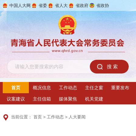
中国人大网
省委
省人大
省政府
省政协
2026年8月6日 星期四
首页
概况信息
工作动态
主任之窗
重要发布
议案建议
主任信箱
媒体聚焦
机关党建
当前位置：
首页
>
工作动态
>
人大要闻