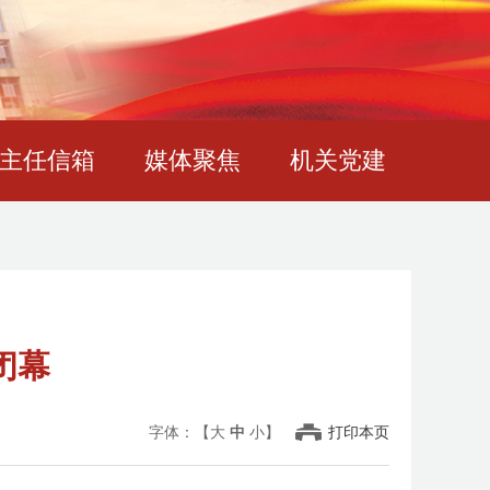
主任信箱
媒体聚焦
机关党建
闭幕
字体：【
大
中
小
】
打印本页