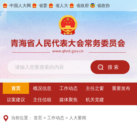
中国人大网
省委
省人大
省政府
省政协
2026年8月6日 星期四
首页
概况信息
工作动态
主任之窗
重要发布
议案建议
主任信箱
媒体聚焦
机关党建
当前位置：
首页
>
工作动态
>
人大要闻