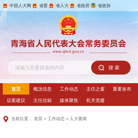
中国人大网
省委
省人大
省政府
省政协
2026年8月6日 星期四
首页
概况信息
工作动态
主任之窗
重要发布
议案建议
主任信箱
媒体聚焦
机关党建
当前位置：
首页
>
工作动态
>
人大要闻