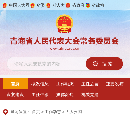
中国人大网
省委
省人大
省政府
省政协
2026年8月7日 星期五
首页
概况信息
工作动态
主任之窗
重要发布
议案建议
主任信箱
媒体聚焦
机关党建
当前位置：
首页
>
工作动态
>
人大要闻