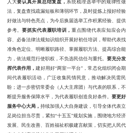
人大
要认真开展总结复盘，
系统梳理选举中的规律性做
法，复盘查找疏漏短板和薄弱环节，及时提炼上报好经验
好做法与特色亮点，为今后换届选举工作积累经验、提供
参考。
要抓实代表履职培训，
重点围绕代表应知应会内
容、必备法律法规知识组织开展好初任培训，帮助代表找
准角色定位、明晰履职路径、掌握履职方法、提高综合能
力，依法规范行使职权，不负选民信任与重托。
要充分发
挥代表作用，
建好用好
“两室一平台”，常态化组织闭会期
间代表履职活动，广泛收集民情民意，推动解决民需民
盼；进一步密切常委会（人大主席团）与代表的联系，不
断提升服务保障水平，为代表履职创造良好条件。
要更好
服务中心大局，
持续加强人大自身建设，引导全体代表立
足岗位担当尽责，紧扣
“十五五”规划实施，围绕地方经济
发展、民生改善、百姓福祉积极建言献策，切实把人民代