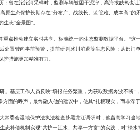
历：曾在沱沱河采样时，监测车辆被困于泥泞，高海拔缺氧也让
藏高原生态保护长期存在“分布广、战线长、监管难、成本高”的
生态“全景图”。
，并重点推动建立实时共享、标准统一的生态监测数据平台。“这
从事后处置转向事前预警，提前研判冰川消退等生态风险；从部门
保护措施更加精准有力。
研。基层工作人员反映
“填报任务繁重，为获取数据奔波不断”
多方面的呼声，最终融入他的建议中，使其“扎根现实，而非浮于
大常委会湿地保护法执法检查赴黑龙江调研时，他留意学习当
生态补偿机制实现“共护一江水、共享一方富”的实践，对“绿水