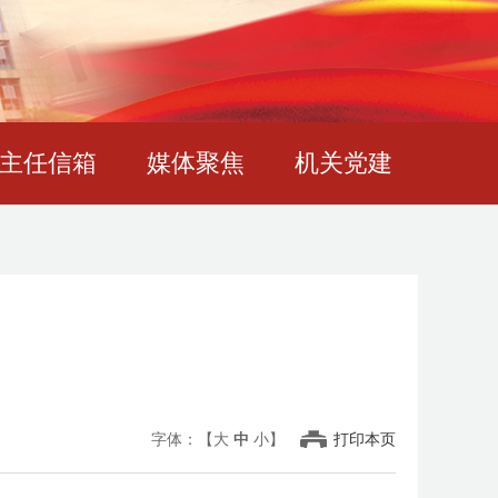
主任信箱
媒体聚焦
机关党建
字体：【
大
中
小
】
打印本页