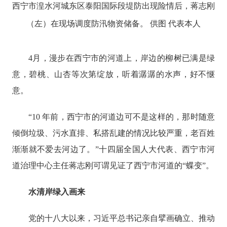
西宁市湟水河城东区泰阳国际段堤防出现险情后，蒋志刚
（左）在现场调度防汛物资储备。 供图 代表本人
4月，漫步在西宁市的河道上，岸边的柳树已满是绿
意，碧桃、山杏等次第绽放，听着潺潺的水声，好不惬
意。
“10 年前，西宁市的河道边可不是这样的，那时随意
倾倒垃圾、污水直排、私搭乱建的情况比较严重，老百姓
渐渐就不爱去河边了。”十四届全国人大代表、西宁市河
道治理中心主任蒋志刚可谓见证了西宁市河道的“蝶变”。
水清岸绿入画来
党的十八大以来，习近平总书记亲自擘画确立、推动