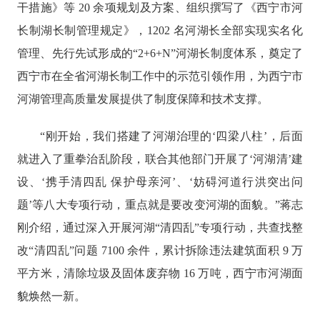
干措施》等
20 余项规划及方案、组织撰写了《西宁市河
长制湖长制管理规定》，1202 名河湖长全部实现实名化
管理、先行先试形成的“2+6+N”河湖长制度体系，奠定了
西宁市在全省河湖长制工作中的示范引领作用，为西宁市
河湖管理高质量发展提供了制度保障和技术支撑。
“刚开始，我们搭建了河湖治理的‘四梁八柱’，后面
就进入了重拳治乱阶段，联合其他部门开展了‘河湖清’建
设、‘携手清四乱 保护母亲河’、‘妨碍河道行洪突出问
题’等八大专项行动，重点就是要改变河湖的面貌。”蒋志
刚介绍，通过深入开展河湖“清四乱”专项行动，共查找整
改“清四乱”问题 7100 余件，累计拆除违法建筑面积 9 万
平方米，清除垃圾及固体废弃物 16 万吨，西宁市河湖面
貌焕然一新。