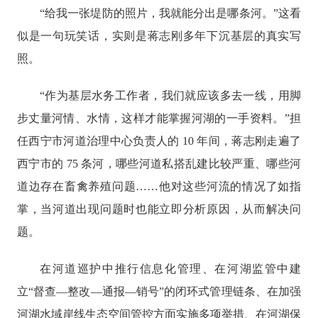
“给我一张堤防的照片，我就能分出是哪条河。”这看
似是一句玩笑话，实则是蒋志刚多年下沉基层的真实写
照。
“作为基层水务工作者，我们就应该多去一线，用脚
步丈量河情、水情，这样才能掌握河湖的一手资料。”担
任西宁市河道治理中心负责人的 10 年间，蒋志刚走遍了
西宁市的 75 条河，哪些河道私搭乱建比较严重、哪些河
道边存在畜禽养殖问题……他对这些河流的情况了如指
掌，当河道出现问题时也能立即分析原因，从而解决问
题。
在河道巡护中推行信息化管理、在河湖监管中建
立
“督查—整改—通报—销号”的闭环式管理链条、在加强
河湖水域岸线生态空间管控方面实施多项举措、在河湖保